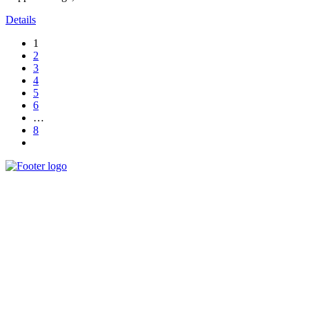
Details
1
2
3
4
5
6
…
8
Nos Services
Cours de Tajwid
Cours d’arabe
Contact Info
1, Rue de l'armagnac, 91940, LES ULIS