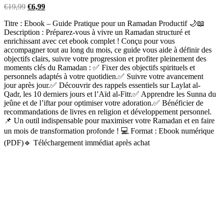
€
19,99
€
6,99
Titre : Ebook – Guide Pratique pour un Ramadan Productif 🌙📖
Description : Préparez-vous à vivre un Ramadan structuré et
enrichissant avec cet ebook complet ! Conçu pour vous
accompagner tout au long du mois, ce guide vous aide à définir des
objectifs clairs, suivre votre progression et profiter pleinement des
moments clés du Ramadan : ✅ Fixer des objectifs spirituels et
personnels adaptés à votre quotidien.✅ Suivre votre avancement
jour après jour.✅ Découvrir des rappels essentiels sur Laylat al-
Qadr, les 10 derniers jours et l’Aïd al-Fitr.✅ Apprendre les Sunna du
jeûne et de l’iftar pour optimiser votre adoration.✅ Bénéficier de
recommandations de livres en religion et développement personnel.
📌 Un outil indispensable pour maximiser votre Ramadan et en faire
un mois de transformation profonde ! 💻 Format : Ebook numérique
(PDF)🔹 Téléchargement immédiat après achat
Nos Services
Cours de Tajwid
Cours d’arabe
Contact Info