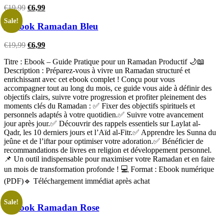
€
19,99
€
6,99
Sale!
E-Book Ramadan Bleu
€
19,99
€
6,99
Titre : Ebook – Guide Pratique pour un Ramadan Productif 🌙📖
Description : Préparez-vous à vivre un Ramadan structuré et
enrichissant avec cet ebook complet ! Conçu pour vous
accompagner tout au long du mois, ce guide vous aide à définir des
objectifs clairs, suivre votre progression et profiter pleinement des
moments clés du Ramadan : ✅ Fixer des objectifs spirituels et
personnels adaptés à votre quotidien.✅ Suivre votre avancement
jour après jour.✅ Découvrir des rappels essentiels sur Laylat al-
Qadr, les 10 derniers jours et l’Aïd al-Fitr.✅ Apprendre les Sunna du
jeûne et de l’iftar pour optimiser votre adoration.✅ Bénéficier de
recommandations de livres en religion et développement personnel.
📌 Un outil indispensable pour maximiser votre Ramadan et en faire
un mois de transformation profonde ! 💻 Format : Ebook numérique
(PDF)🔹 Téléchargement immédiat après achat
Sale!
E-Book Ramadan Rose