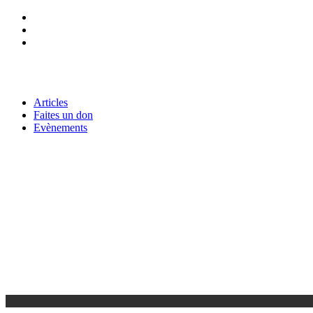
Articles
Faites un don
Evènements
Nos Services
Cours de Tajwid
Cours d’arabe
Contact Info
1, Rue de l'armagnac, 91940, LES ULIS
contact@grandemosqueedesulis.com