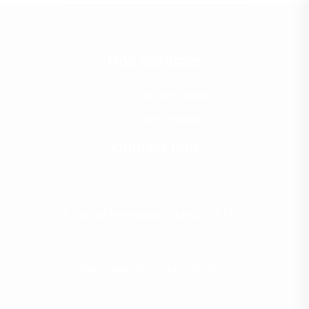
Nos Services
Cours de Tajwid
Cours d’arabe
Contact Info
1, Rue de l'armagnac, 91940, LES ULIS
contact@grandemosqueedesulis.com