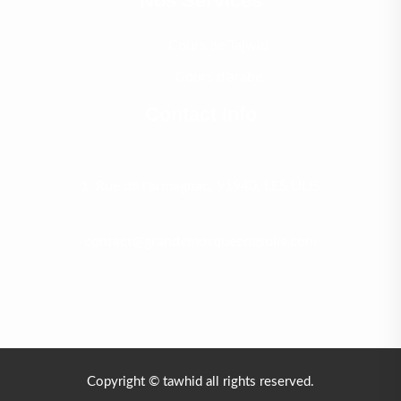
Nos Services
Cours de Tajwid
Cours d’arabe
Contact Info
1, Rue de l'armagnac, 91940, LES ULIS
contact@grandemosqueedesulis.com
Copyright © tawhid all rights reserved.