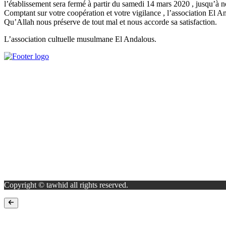
l’établissement sera fermé à partir du samedi 14 mars 2020 , jusqu’à n
Comptant sur votre coopération et votre vigilance , l’association El
Qu’Allah nous préserve de tout mal et nous accorde sa satisfaction.
L’association cultuelle musulmane El Andalous.
Nos Services
Cours de Tajwid
Cours d’arabe
Contact Info
1, Rue de l'armagnac, 91940, LES ULIS
contact@grandemosqueedesulis.com
Copyright © tawhid all rights reserved.